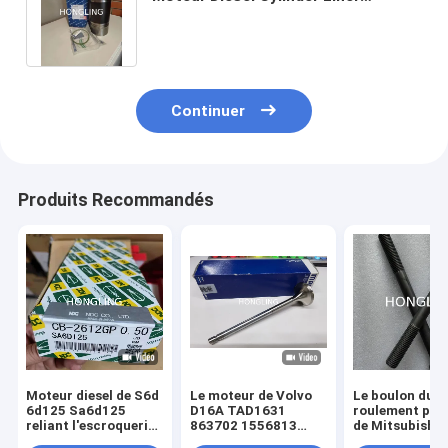
89409110 KS Moteur Kit de
reconstruction
Continuer
Produits Recommandés
Moteur diesel de S6d
Le moteur de Volvo
Le boulon du s
6d125 Sa6d125
D16A TAD1631
roulement prin
reliant l'escroquerie
863702 1556813
de Mitsubishi
Rod de Rod Bearing
MAHLE Allemagne
37707-11801