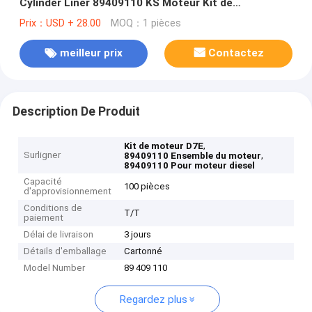
Cylinder Liner 89409110 KS Moteur Kit de
reconstruction
Prix：USD + 28.00
MOQ：1 pièces
meilleur prix
Contactez
Description De Produit
,
Kit de moteur D7E
Surligner
,
89409110 Ensemble du moteur
89409110 Pour moteur diesel
Capacité
100 pièces
d'approvisionnement
Conditions de
T/T
paiement
Délai de livraison
3 jours
Détails d'emballage
Cartonné
Model Number
89 409 110
Regardez plus