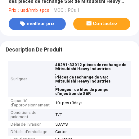
des pièces de rechange S6R de Mitsubishi Heavy
Industries
Prix：usd/rmb +pcs
MOQ：PCs 1
meilleur prix
Contactez
Description De Produit
48291-33012 pièces de rechange de
Mitsubishi Heavy Industries
,
Pièces de rechange de S6R
Surligner
Mitsubishi Heavy Industries
,
Plongeur de bloc de pompe
d'injection de S6R
Capacité
10+pcs+3days
d'approvisionnement
Conditions de
T/T
paiement
Délai de livraison
5DAYS
Détails d'emballage
Carton